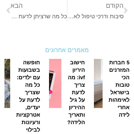
הקודם
הבא
סיבות ודרכי טיפול לאסטמה של העור אצל תינוקות
כל מה שרציתן לדעת על צילומי הריון
מאמרים אחרונים
5 חברות
חישוב
חופשה
המזרנים
היריון
בשבועות
הכי
ivf: מה
עם ילדים:
טובות
צריך
כל מה
בישראל
לדעת
שצריך
לאימהות
על גיל
לדעת על
אחרי
ההיריון
יעדים,
לידה
ותאריך
אטרקציות
הלידה?
ורעיונות
לבילוי