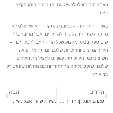
האתר הזה תוכלו להשיג את התור הזה בזמן הקצר
ביותר.
בשורה התחתונה – כמובן שהתקווה היא שלעולם לא
נזדקק לשירותיו של נוירולוג ילדים, אבל מדובר בלי
שום ספק בבעל מקצוע שכל הורה חייב להכיר. זכרו –
הידע המוקדם וההיכרות שלכם עם תחומי רפואה
חשובים כמו נוירולוגיה, עשויים להציל את הילדים
שלכם ולהקל עליהם בהתמודדות עם מחלות שונות. רק
בריאות!
הקודם
הבא
פארם אונליין: הדרך של הורים לרכוש מוצרים לתינוקות בלי לצאת מהבית
נשירת שיער אצל נשים: הסיבות – ומה אפשר לעשות?