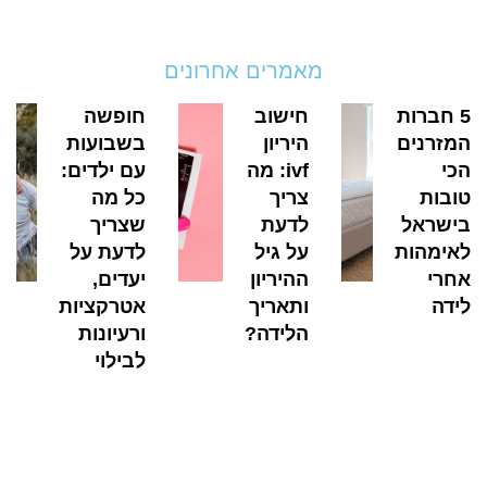
מאמרים אחרונים
5 חברות
חישוב
חופשה
המזרנים
היריון
בשבועות
הכי
ivf: מה
עם ילדים:
טובות
צריך
כל מה
בישראל
לדעת
שצריך
לאימהות
על גיל
לדעת על
אחרי
ההיריון
יעדים,
לידה
ותאריך
אטרקציות
הלידה?
ורעיונות
לבילוי