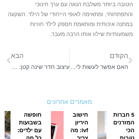
הטובה ביותר משלבת הנאה עם ערך חינוכי
והתפתחותי, ומתאימה לאופי הייחודי של הילד. השקעה
במתנה איכותית ומותאמת תספק לילד חוויות
משמעותיות שילוו אותו הרבה מעבר.
הקודם
הבא
האם אפשר לעשות לייזר בהריון? כל מה שצריך לדעת
עיצוב חדר שינה קטן: איך ליצור מרחב נוח לתינוק ולהורים?
מאמרים אחרונים
5 חברות
חישוב
חופשה
המזרנים
היריון
בשבועות
הכי
ivf: מה
עם ילדים:
טובות
צריך
כל מה