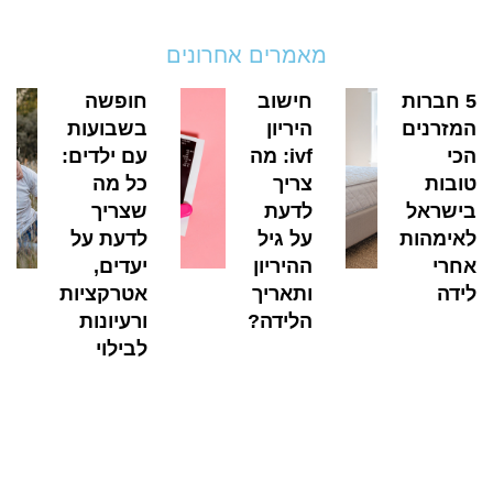
מאמרים אחרונים
5 חברות
חישוב
חופשה
המזרנים
היריון
בשבועות
הכי
ivf: מה
עם ילדים:
טובות
צריך
כל מה
בישראל
לדעת
שצריך
לאימהות
על גיל
לדעת על
אחרי
ההיריון
יעדים,
לידה
ותאריך
אטרקציות
הלידה?
ורעיונות
לבילוי