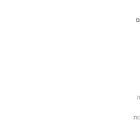
ם
ה
ות