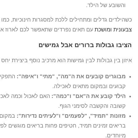
והשובע של הילד.
כשהילדים גדלים ומתחילים ללכת למסגרות חינוכיות, כמו ג
צבעונית ומושכת
עם תאים נפרדים שתאפשר לכם לארוז ארו
הציבו גבולות ברורים אבל גמישים
איזון בין גבולות לבין גמישות הוא מרכיב נוסף ביצירת יחס 
מבוגרים קובעים את ה"מה", "מתי" ו"איפה":
התפקיד 
קבועים ובמקום מתאים לאכילה.
הילד קובע את ה"אם" ו"כמה":
האם לאכול וכמה לאכו
קשובה והקשבה לסימני הגוף.
מזונות "תמיד", "לפעמים" ו"לעיתים נדירות":
במקום ל
בריאים זמינים תמיד, חטיפים פחות בריאים מוגשים לפע
מיוחדים.