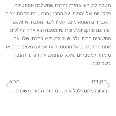
מטבח לבן הוא בחירה נהדרת שמשלבת אסתטיקה,
פרקטיות ועל זמניות. עם התכנון הנכון, בחירת החומרים
והאביזרים המתאימים, תוכלו ליצור מטבח שהוא גם
יפה וגם פונקציונלי. זכרו שהמטבח הוא אחד החללים
החשובים בבית, ולכן שווה להשקיע בתכנון שלו. אם
אתם מתלבטים, אל תהססו להתייעץ עם מעצב פנים או
מומחה למטבחים שיוכל להתאים את הפתרון הנכון
בשבילכם.
הקודם
הבא
רעיון למתנה לכל אירוע – עצות מעשיות לבחירה המושלמת
מה זה מחזור משכנתא ואיך הורים יכולים לחסוך בענק?