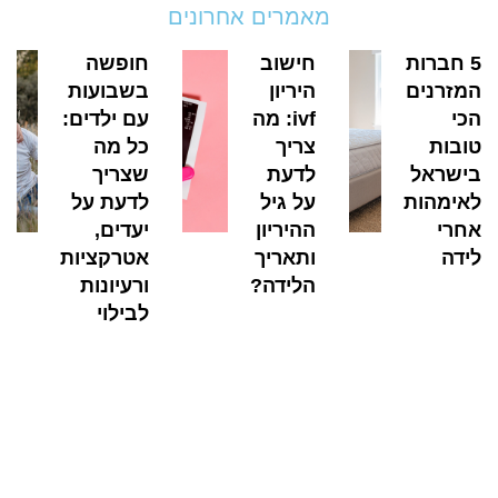
מאמרים אחרונים
5 חברות
חישוב
חופשה
המזרנים
היריון
בשבועות
הכי
ivf: מה
עם ילדים:
טובות
צריך
כל מה
בישראל
לדעת
שצריך
לאימהות
על גיל
לדעת על
אחרי
ההיריון
יעדים,
לידה
ותאריך
אטרקציות
הלידה?
ורעיונות
לבילוי