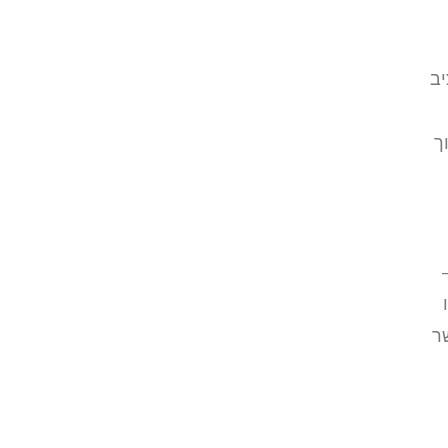
יב
ך
ר