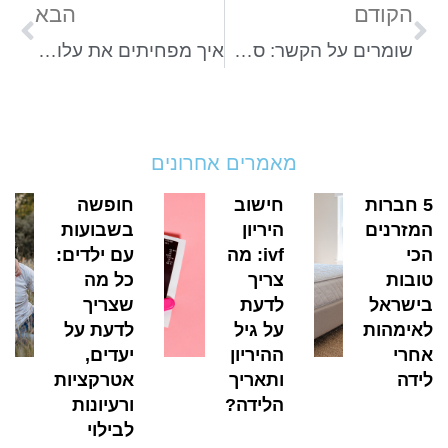
הקודם
הבא
שומרים על הקשר: סדנת שוקולד זוגית להורים הטריים
איך מפחיתים את עלויות תחזוקת הבית ודואגים לעתיד הכלכלי של הילדים?
מאמרים אחרונים
5 חברות
חישוב
חופשה
המזרנים
היריון
בשבועות
הכי
ivf: מה
עם ילדים:
טובות
צריך
כל מה
בישראל
לדעת
שצריך
לאימהות
על גיל
לדעת על
אחרי
ההיריון
יעדים,
לידה
ותאריך
אטרקציות
הלידה?
ורעיונות
לבילוי