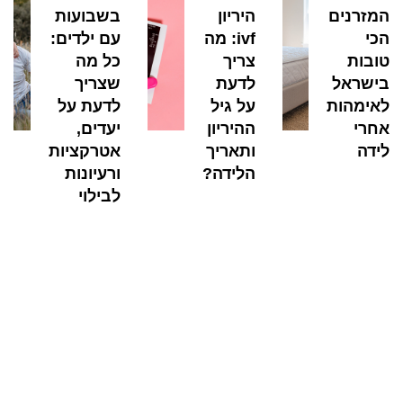
המזרנים
היריון
בשבועות
הכי
ivf: מה
עם ילדים:
טובות
צריך
כל מה
בישראל
לדעת
שצריך
לאימהות
על גיל
לדעת על
אחרי
ההיריון
יעדים,
לידה
ותאריך
אטרקציות
הלידה?
ורעיונות
לבילוי