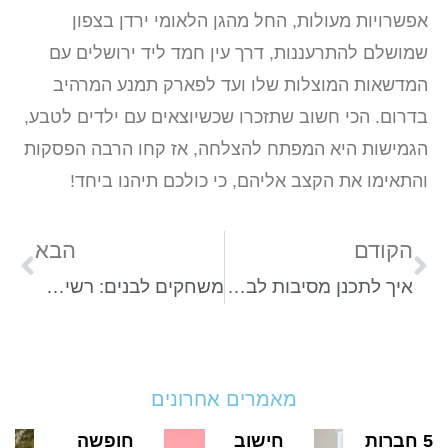
אפשרויות מעולות, החל מהגן הלאומי ירדן בצפון
שמושלם להתרעננות, דרך עין חמד ליד ירושלים עם
המדשאות המוצלות שלו ועד לפארק תמנע המרהיב
בדרום. הכי חשוב שתזכרו שכשיוצאים עם ילדים לטבע,
הגמישות היא המפתח להצלחה, אז קחו הרבה הפסקות
והתאימו את הקצב אליהם, כי כולכם תיהנו ביחד!
הקודם
הבא
איך לתכנן מסיבות לבני נוער? כך תהפכו את יום ההולדת שלהם למדהים
משחקים לבנים: רשימת אפשרויות שהם בטוח יאהבו
מאמרים אחרונים
5 חברות
חישוב
חופשה